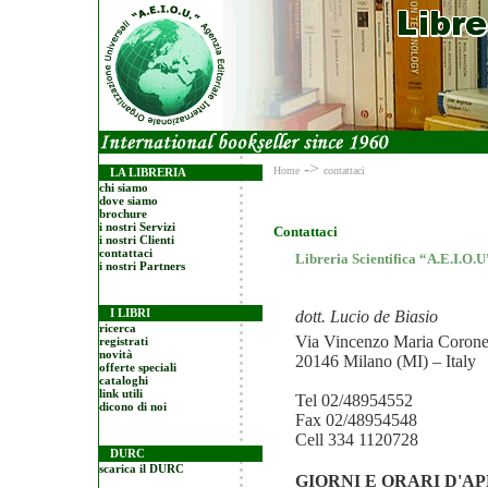
->
Home
contattaci
LA LIBRERIA
chi siamo
dove siamo
brochure
i nostri Servizi
Contattaci
i nostri Clienti
contattaci
Libreria Scientifica “A.E.I.O.U
i nostri Partners
I LIBRI
dott. Lucio de Biasio
ricerca
Via Vincenzo Maria Coronel
registrati
novità
20146 Milano (MI) – Italy
offerte speciali
cataloghi
link utili
Tel 02/48954552
dicono di noi
Fax 02/48954548
Cell 334 1120728
DURC
scarica il DURC
GIORNI E ORARI D'A